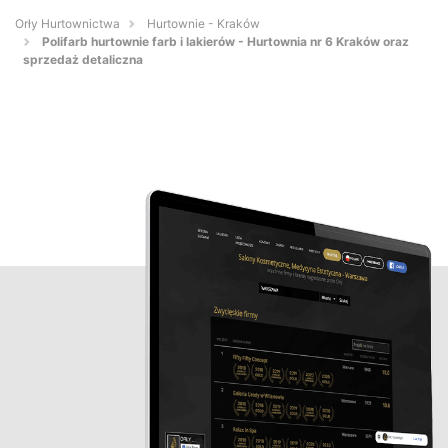
Orły Hurtownictwa
Hurtownie - Kraków
Polifarb hurtownie farb i lakierów - Hurtownia nr 6 Kraków oraz
sprzedaż detaliczna