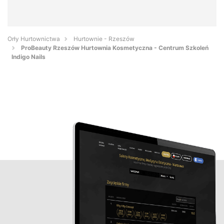
Orły Hurtownictwa
Hurtownie - Rzeszów
ProBeauty Rzeszów Hurtownia Kosmetyczna - Centrum Szkoleń
Indigo Nails