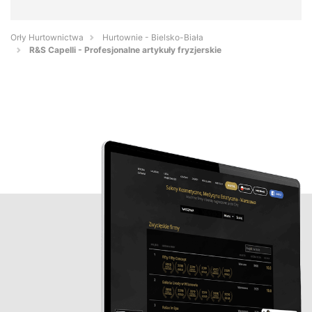
Orły Hurtownictwa
Hurtownie - Bielsko-Biała
R&S Capelli - Profesjonalne artykuły fryzjerskie