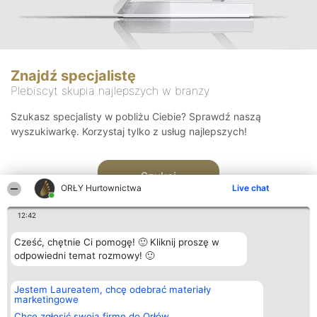
Znajdź specjalistę
Plebiscyt skupia najlepszych w branży
Szukasz specjalisty w pobliżu Ciebie? Sprawdź naszą
wyszukiwarkę. Korzystaj tylko z usług najlepszych!
Szukaj
ORŁY Hurtownictwa
Live chat
12:42
Cześć, chętnie Ci pomogę! 🙂 Kliknij proszę w
odpowiedni temat rozmowy! 🙂
Organizator plebiscytu
Plebiscyt
Kontakt
Jestem Laureatem, chcę odebrać materiały
Bright Side Solutions sp. z o.
Laureaci
Kontakt
marketingowe
o. sp. k.
Lista
ul. Ruska 22
wszystkich
Chcę zgłosić swoją firmę do Orłów