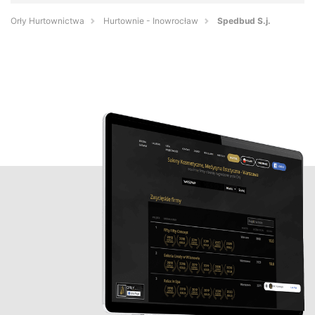
Orły Hurtownictwa
Hurtownie - Inowrocław
Spedbud S.j.