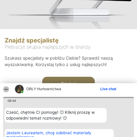
Znajdź specjalistę
Plebiscyt skupia najlepszych w branży
Szukasz specjalisty w pobliżu Ciebie? Sprawdź naszą
wyszukiwarkę. Korzystaj tylko z usług najlepszych!
Szukaj
ORŁY Hurtownictwa
Live chat
06:44
Cześć, chętnie Ci pomogę! 🙂 Kliknij proszę w
odpowiedni temat rozmowy! 🙂
Organizator plebiscytu
Plebiscyt
Kontakt
Jestem Laureatem, chcę odebrać materiały
Bright Side Solutions sp. z o.
Laureaci
Kontakt