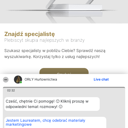
Znajdź specjalistę
Plebiscyt skupia najlepszych w branży
Szukasz specjalisty w pobliżu Ciebie? Sprawdź naszą
wyszukiwarkę. Korzystaj tylko z usług najlepszych!
Szukaj
ORŁY Hurtownictwa
Live chat
02:32
Cześć, chętnie Ci pomogę! 🙂 Kliknij proszę w
odpowiedni temat rozmowy! 🙂
Organizator plebiscytu
Plebiscyt
Kontakt
Jestem Laureatem, chcę odebrać materiały
Bright Side Solutions sp. z o.
Laureaci
Kontakt
marketingowe
o. sp. k.
Lista