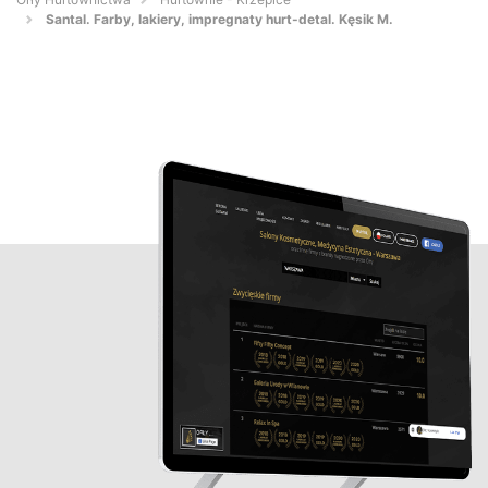
Santal. Farby, lakiery, impregnaty hurt-detal. Kęsik M.