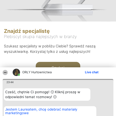
Znajdź specjalistę
Plebiscyt skupia najlepszych w branży
Szukasz specjalisty w pobliżu Ciebie? Sprawdź naszą
wyszukiwarkę. Korzystaj tylko z usług najlepszych!
Szukaj
ORŁY Hurtownictwa
Live chat
23:44
Cześć, chętnie Ci pomogę! 🙂 Kliknij proszę w
odpowiedni temat rozmowy! 🙂
Organizator plebiscytu
Plebiscyt
Kontakt
Jestem Laureatem, chcę odebrać materiały
Bright Side Solutions sp. z o.
Laureaci
Kontakt
marketingowe
o. sp. k.
Lista