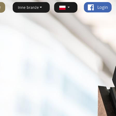
ę
Login
Inne branże