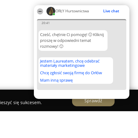
ORŁY Hurtownictwa
Live chat
20:41
Cześć, chętnie Ci pomogę! 🙂 Kliknij
proszę w odpowiedni temat
rozmowy! 🙂
Jestem Laureatem, chcę odebrać
materiały marketingowe
Chcę zgłosić swoją firmę do Orłów
Mam inną sprawę
Sprawdź
ieszyć się sukcesem.