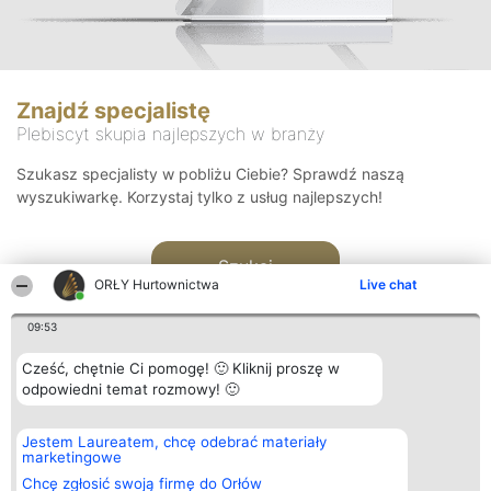
Znajdź specjalistę
Plebiscyt skupia najlepszych w branży
Szukasz specjalisty w pobliżu Ciebie? Sprawdź naszą
wyszukiwarkę. Korzystaj tylko z usług najlepszych!
Szukaj
ORŁY Hurtownictwa
Live chat
09:53
Cześć, chętnie Ci pomogę! 🙂 Kliknij proszę w
odpowiedni temat rozmowy! 🙂
Organizator plebiscytu
Plebiscyt
Kontakt
Jestem Laureatem, chcę odebrać materiały
Bright Side Solutions sp. z o.
Laureaci
Kontakt
marketingowe
o. sp. k.
Lista
ul. Ruska 22
wszystkich
Chcę zgłosić swoją firmę do Orłów