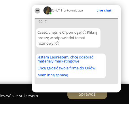
ORŁY Hurtownictwa
Live chat
20:17
Cześć, chętnie Ci pomogę! 🙂 Kliknij
proszę w odpowiedni temat
rozmowy! 🙂
Jestem Laureatem, chcę odebrać
materiały marketingowe
Chcę zgłosić swoją firmę do Orłów
Mam inną sprawę
Sprawdź
ieszyć się sukcesem.