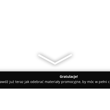
Gratulacje!
awdź już teraz jak odebrać materiały promocyjne, by móc w pełni c
rt-Mot Pabianice.ul.Tkacka2 sklep motoryzacyjny