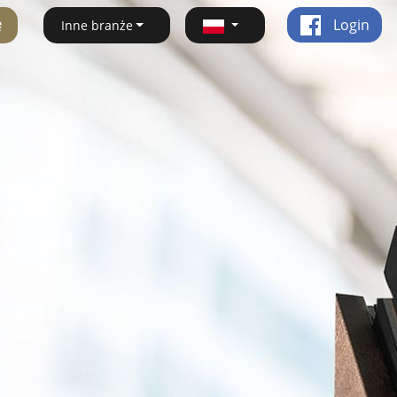
ę
Login
Inne branże