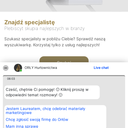
Znajdź specjalistę
Plebiscyt skupia najlepszych w branży
Szukasz specjalisty w pobliżu Ciebie? Sprawdź naszą
wyszukiwarkę. Korzystaj tylko z usług najlepszych!
Szukaj
ORŁY Hurtownictwa
Live chat
06:03
Cześć, chętnie Ci pomogę! 🙂 Kliknij proszę w
odpowiedni temat rozmowy! 🙂
Organizator plebiscytu
Plebiscyt
Kontakt
Jestem Laureatem, chcę odebrać materiały
Bright Side Solutions sp. z o.
Laureaci
Kontakt
marketingowe
o. sp. k.
Lista
ul. Ruska 22
wszystkich
Chcę zgłosić swoją firmę do Orłów
Wrocław 50-079
Laureatów
Mam inną sprawę
KRS 0000749100 | Regon
Zasady