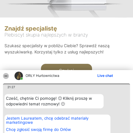
Znajdź specjalistę
Plebiscyt skupia najlepszych w branży
Szukasz specjalisty w pobliżu Ciebie? Sprawdź naszą
wyszukiwarkę. Korzystaj tylko z usług najlepszych!
Szukaj
ORŁY Hurtownictwa
Live chat
21:27
Cześć, chętnie Ci pomogę! 🙂 Kliknij proszę w
odpowiedni temat rozmowy! 🙂
Organizator plebiscytu
Plebiscyt
Kontakt
Jestem Laureatem, chcę odebrać materiały
Bright Side Solutions sp. z o.
Laureaci
Kontakt
marketingowe
o. sp. k.
Lista
ul. Ruska 22
wszystkich
Chcę zgłosić swoją firmę do Orłów
Wrocław 50-079
Laureatów