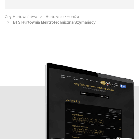
Orły Hurtownictwa
Hurtownie - Łomża
BTS Hurtownia Elektrotechniczna Szymańscy