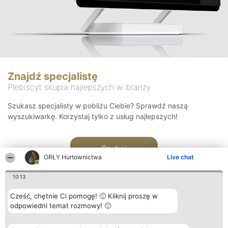
Znajdź specjalistę
Plebiscyt skupia najlepszych w branży
Szukasz specjalisty w pobliżu Ciebie? Sprawdź naszą
wyszukiwarkę. Korzystaj tylko z usług najlepszych!
Szukaj
ORŁY Hurtownictwa
Live chat
10:13
Cześć, chętnie Ci pomogę! 🙂 Kliknij proszę w
odpowiedni temat rozmowy! 🙂
Organizator plebiscytu
Plebiscyt
Kontakt