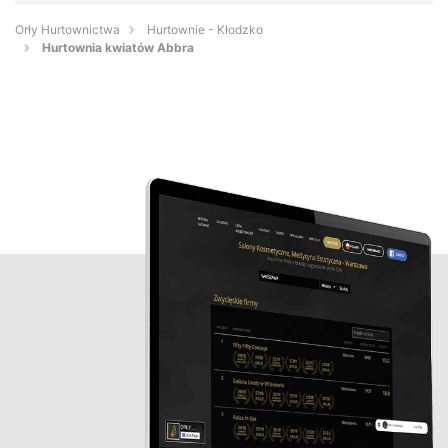
Orły Hurtownictwa
Hurtownie - Kłodzko
Hurtownia kwiatów Abbra