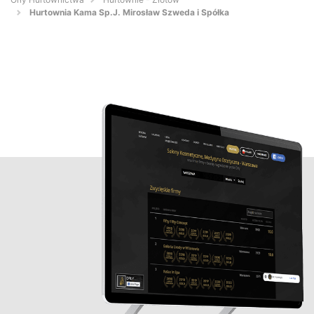
Hurtownia Kama Sp.J. Mirosław Szweda i Spółka