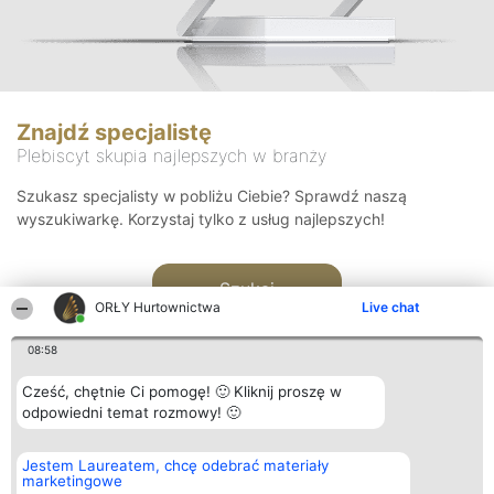
Znajdź specjalistę
Plebiscyt skupia najlepszych w branży
Szukasz specjalisty w pobliżu Ciebie? Sprawdź naszą
wyszukiwarkę. Korzystaj tylko z usług najlepszych!
Szukaj
ORŁY Hurtownictwa
Live chat
08:58
Cześć, chętnie Ci pomogę! 🙂 Kliknij proszę w
odpowiedni temat rozmowy! 🙂
Organizator plebiscytu
Plebiscyt
Kontakt
Jestem Laureatem, chcę odebrać materiały
Bright Side Solutions sp. z o.
Laureaci
Kontakt
marketingowe
o. sp. k.
Lista