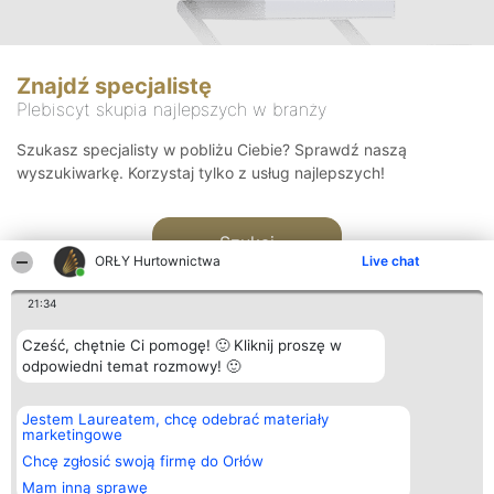
Znajdź specjalistę
Plebiscyt skupia najlepszych w branży
Szukasz specjalisty w pobliżu Ciebie? Sprawdź naszą
wyszukiwarkę. Korzystaj tylko z usług najlepszych!
Szukaj
ORŁY Hurtownictwa
Live chat
21:34
Cześć, chętnie Ci pomogę! 🙂 Kliknij proszę w
odpowiedni temat rozmowy! 🙂
Organizator plebiscytu
Plebiscyt
Kontakt
Jestem Laureatem, chcę odebrać materiały
Bright Side Solutions sp. z o.
Laureaci
Kontakt
marketingowe
o. sp. k.
Lista
ul. Ruska 22
wszystkich
Chcę zgłosić swoją firmę do Orłów
Wrocław 50-079
Laureatów
Mam inną sprawę
KRS 0000749100 | Regon
Zasady