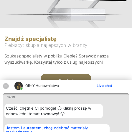
Znajdź specjalistę
Plebiscyt skupia najlepszych w branży
Szukasz specjalisty w pobliżu Ciebie? Sprawdź naszą
wyszukiwarkę. Korzystaj tylko z usług najlepszych!
Szukaj
ORŁY Hurtownictwa
Live chat
14:19
Cześć, chętnie Ci pomogę! 🙂 Kliknij proszę w
odpowiedni temat rozmowy! 🙂
Organizator plebiscytu
Plebiscyt
Kontakt
Jestem Laureatem, chcę odebrać materiały
Bright Side Solutions sp. z o.
Laureaci
Kontakt