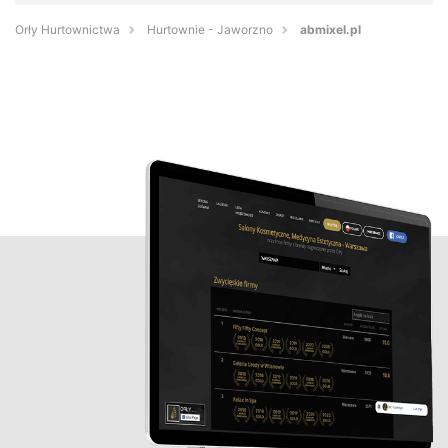
Orły Hurtownictwa
Hurtownie - Jaworzno
abmixel.pl