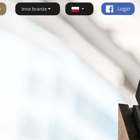
ę
Login
Inne branże