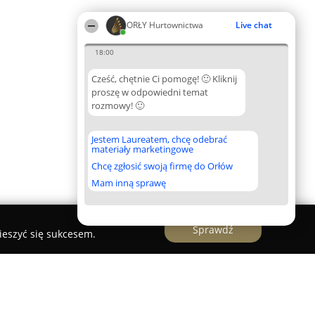
ORŁY Hurtownictwa
Live chat
18:00
Cześć, chętnie Ci pomogę! 🙂 Kliknij
proszę w odpowiedni temat
rozmowy! 🙂
Jestem Laureatem, chcę odebrać
materiały marketingowe
Chcę zgłosić swoją firmę do Orłów
Mam inną sprawę
Sprawdź
ieszyć się sukcesem.