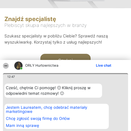
Znajdź specjalistę
Plebiscyt skupia najlepszych w branży
Szukasz specjalisty w pobliżu Ciebie? Sprawdź naszą
wyszukiwarkę. Korzystaj tylko z usług najlepszych!
Szukaj
ORŁY Hurtownictwa
Live chat
12:47
Cześć, chętnie Ci pomogę! 🙂 Kliknij proszę w
odpowiedni temat rozmowy! 🙂
Organizator plebiscytu
Plebiscyt
Kontakt
Jestem Laureatem, chcę odebrać materiały
Bright Side Solutions sp. z o.
Laureaci
Kontakt
marketingowe
o. sp. k.
Lista
ul. Ruska 22
wszystkich
Chcę zgłosić swoją firmę do Orłów
Wrocław 50-079
Laureatów
Mam inną sprawę
KRS 0000749100 | Regon
Zasady
381313360 | NIP 8943132676
Regulamin