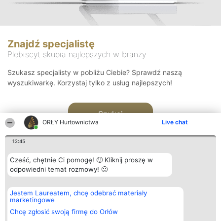
Znajdź specjalistę
Plebiscyt skupia najlepszych w branży
Szukasz specjalisty w pobliżu Ciebie? Sprawdź naszą
wyszukiwarkę. Korzystaj tylko z usług najlepszych!
Szukaj
ORŁY Hurtownictwa
Live chat
12:45
Cześć, chętnie Ci pomogę! 🙂 Kliknij proszę w
odpowiedni temat rozmowy! 🙂
Organizator plebiscytu
Plebiscyt
Kontakt
Jestem Laureatem, chcę odebrać materiały
Bright Side Solutions sp. z o.
Laureaci
Kontakt
marketingowe
o. sp. k.
Lista
ul. Ruska 22
wszystkich
Chcę zgłosić swoją firmę do Orłów
Wrocław 50-079
Laureatów