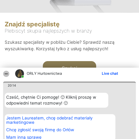
Znajdź specjalistę
Plebiscyt skupia najlepszych w branży
Szukasz specjalisty w pobliżu Ciebie? Sprawdź naszą
wyszukiwarkę. Korzystaj tylko z usług najlepszych!
Szukaj
ORŁY Hurtownictwa
Live chat
20:14
Cześć, chętnie Ci pomogę! 🙂 Kliknij proszę w
odpowiedni temat rozmowy! 🙂
Organizator plebiscytu
Plebiscyt
Kontakt
Jestem Laureatem, chcę odebrać materiały
Bright Side Solutions sp. z o.
Laureaci
Kontakt
marketingowe
o. sp. k.
Lista
ul. Ruska 22
wszystkich
Chcę zgłosić swoją firmę do Orłów
Wrocław 50-079
Laureatów
Mam inną sprawę
KRS 0000749100 | Regon
Zasady