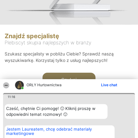
Znajdź specjalistę
Plebiscyt skupia najlepszych w branży
Szukasz specjalisty w pobliżu Ciebie? Sprawdź naszą
wyszukiwarkę. Korzystaj tylko z usług najlepszych!
Szukaj
ORŁY Hurtownictwa
Live chat
11:16
Cześć, chętnie Ci pomogę! 🙂 Kliknij proszę w
odpowiedni temat rozmowy! 🙂
Organizator plebiscytu
Plebiscyt
Kontakt
Jestem Laureatem, chcę odebrać materiały
Bright Side Solutions sp. z o.
Laureaci
Kontakt
marketingowe
o. sp. k.
Lista