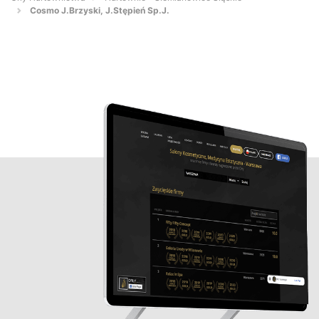
Cosmo J.Brzyski, J.Stępień Sp.J.