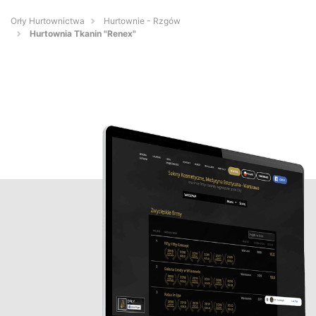
Orły Hurtownictwa
Hurtownie - Rzgów
Hurtownia Tkanin "Renex"