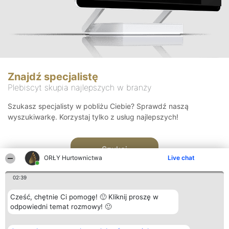
Znajdź specjalistę
Plebiscyt skupia najlepszych w branży
Szukasz specjalisty w pobliżu Ciebie? Sprawdź naszą
wyszukiwarkę. Korzystaj tylko z usług najlepszych!
Szukaj
ORŁY Hurtownictwa
Live chat
02:39
Cześć, chętnie Ci pomogę! 🙂 Kliknij proszę w
odpowiedni temat rozmowy! 🙂
Organizator plebiscytu
Plebiscyt
Kontakt