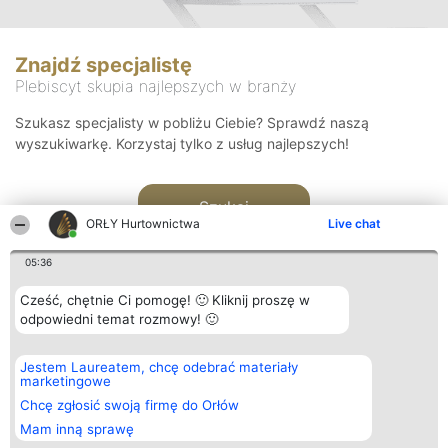
Znajdź specjalistę
Plebiscyt skupia najlepszych w branży
Szukasz specjalisty w pobliżu Ciebie? Sprawdź naszą
wyszukiwarkę. Korzystaj tylko z usług najlepszych!
Szukaj
ORŁY Hurtownictwa
Live chat
05:36
Cześć, chętnie Ci pomogę! 🙂 Kliknij proszę w
odpowiedni temat rozmowy! 🙂
Organizator plebiscytu
Plebiscyt
Kontakt
Jestem Laureatem, chcę odebrać materiały
Bright Side Solutions sp. z o.
Laureaci
Kontakt
marketingowe
o. sp. k.
Lista
ul. Ruska 22
wszystkich
Chcę zgłosić swoją firmę do Orłów
Wrocław 50-079
Laureatów
Mam inną sprawę
KRS 0000749100 | Regon
Zasady
381313360 | NIP 8943132676
Regulamin