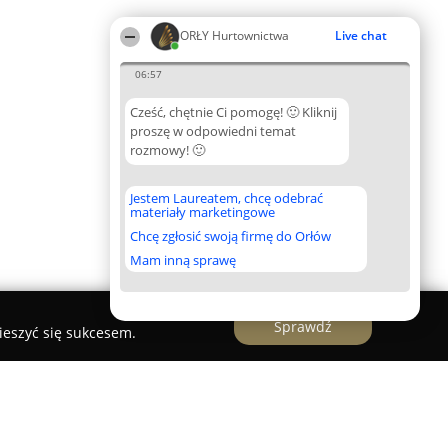
ORŁY Hurtownictwa
Live chat
06:57
Cześć, chętnie Ci pomogę! 🙂 Kliknij
proszę w odpowiedni temat
rozmowy! 🙂
Jestem Laureatem, chcę odebrać
materiały marketingowe
Chcę zgłosić swoją firmę do Orłów
Mam inną sprawę
Sprawdź
ieszyć się sukcesem.