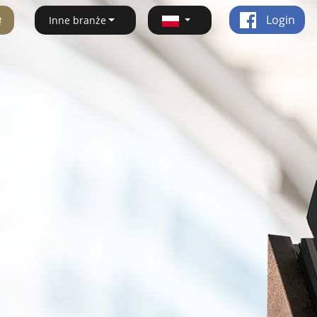
ę
Login
Inne branże