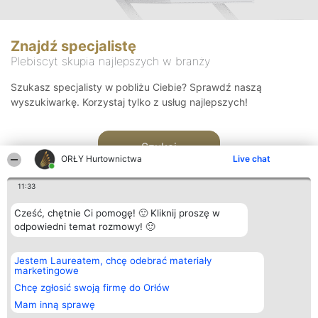
Znajdź specjalistę
Plebiscyt skupia najlepszych w branży
Szukasz specjalisty w pobliżu Ciebie? Sprawdź naszą
wyszukiwarkę. Korzystaj tylko z usług najlepszych!
Szukaj
ORŁY Hurtownictwa
Live chat
11:33
Cześć, chętnie Ci pomogę! 🙂 Kliknij proszę w
odpowiedni temat rozmowy! 🙂
Organizator plebiscytu
Plebiscyt
Kontakt
Jestem Laureatem, chcę odebrać materiały
Bright Side Solutions sp. z o.
Laureaci
Kontakt
marketingowe
o. sp. k.
Lista
ul. Ruska 22
wszystkich
Chcę zgłosić swoją firmę do Orłów
Wrocław 50-079
Laureatów
Mam inną sprawę
KRS 0000749100 | Regon
Zasady
381313360 | NIP 8943132676
Regulamin