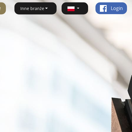
ę
Login
Inne branże