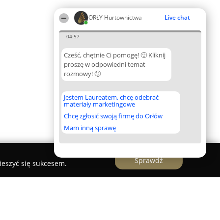
ORŁY Hurtownictwa
Live chat
04:57
Cześć, chętnie Ci pomogę! 🙂 Kliknij
proszę w odpowiedni temat
rozmowy! 🙂
Jestem Laureatem, chcę odebrać
materiały marketingowe
Chcę zgłosić swoją firmę do Orłów
Mam inną sprawę
Sprawdź
ieszyć się sukcesem.