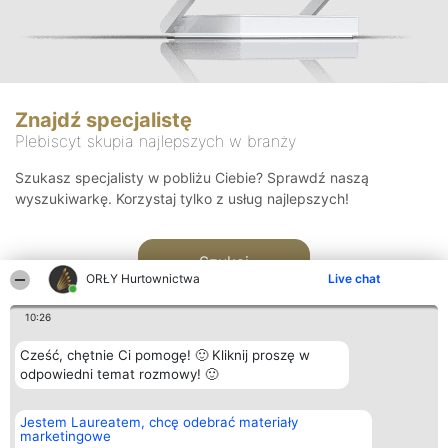
Znajdź specjalistę
Plebiscyt skupia najlepszych w branży
Szukasz specjalisty w pobliżu Ciebie? Sprawdź naszą
wyszukiwarkę. Korzystaj tylko z usług najlepszych!
Szukaj
ORŁY Hurtownictwa
Live chat
10:26
Cześć, chętnie Ci pomogę! 🙂 Kliknij proszę w
odpowiedni temat rozmowy! 🙂
Organizator plebiscytu
Plebiscyt
Kontakt
Jestem Laureatem, chcę odebrać materiały
Bright Side Solutions sp. z o.
Laureaci
Kontakt
marketingowe
o. sp. k.
Lista