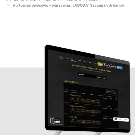
Hurtownia owocowo - warzywna „JAGODA” Szczepan Urbaniak