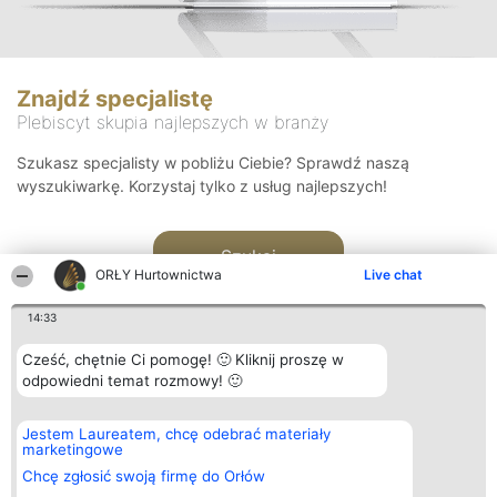
Znajdź specjalistę
Plebiscyt skupia najlepszych w branży
Szukasz specjalisty w pobliżu Ciebie? Sprawdź naszą
wyszukiwarkę. Korzystaj tylko z usług najlepszych!
Szukaj
ORŁY Hurtownictwa
Live chat
14:33
Cześć, chętnie Ci pomogę! 🙂 Kliknij proszę w
odpowiedni temat rozmowy! 🙂
Organizator plebiscytu
Plebiscyt
Kontakt
Jestem Laureatem, chcę odebrać materiały
Bright Side Solutions sp. z o.
Laureaci
Kontakt
marketingowe
o. sp. k.
Lista
ul. Ruska 22
wszystkich
Chcę zgłosić swoją firmę do Orłów
Wrocław 50-079
Laureatów