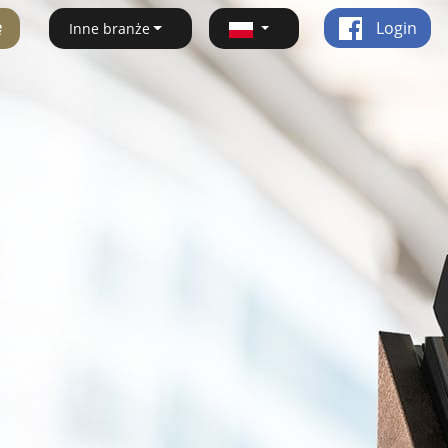
ę
Login
Inne branże