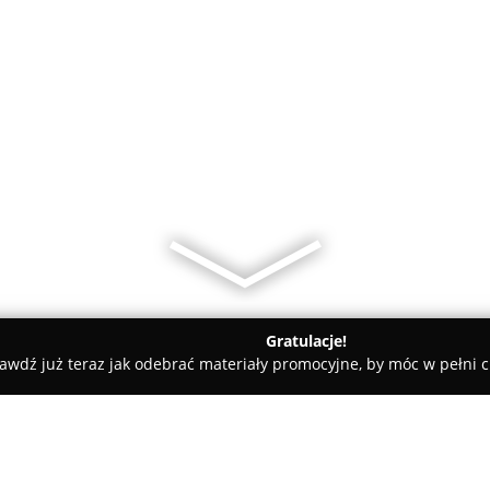
Gratulacje!
awdź już teraz jak odebrać materiały promocyjne, by móc w pełni c
OZBUD Sp. z o.o. MATERIAŁY BUDOWLANE