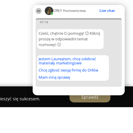
ORŁY Hurtownictwa
Live chat
01:14
Cześć, chętnie Ci pomogę! 🙂 Kliknij
proszę w odpowiedni temat
rozmowy! 🙂
Jestem Laureatem, chcę odebrać
materiały marketingowe
Chcę zgłosić swoją firmę do Orłów
Mam inną sprawę
Sprawdź
ieszyć się sukcesem.