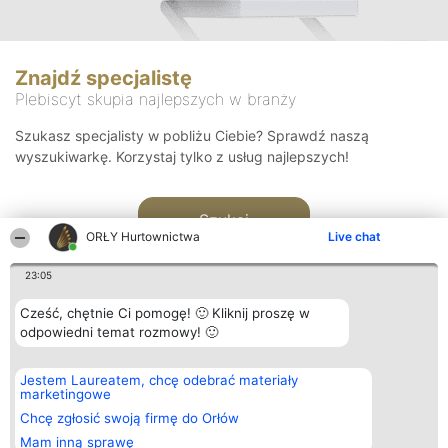
Znajdź specjalistę
Plebiscyt skupia najlepszych w branży
Szukasz specjalisty w pobliżu Ciebie? Sprawdź naszą
wyszukiwarkę. Korzystaj tylko z usług najlepszych!
Szukaj
ORŁY Hurtownictwa
Live chat
23:05
Cześć, chętnie Ci pomogę! 🙂 Kliknij proszę w
odpowiedni temat rozmowy! 🙂
Organizator plebiscytu
Plebiscyt
Kontakt
Jestem Laureatem, chcę odebrać materiały
Bright Side Solutions sp. z o.
Laureaci
Kontakt
marketingowe
o. sp. k.
Lista
ul. Ruska 22
wszystkich
Chcę zgłosić swoją firmę do Orłów
Wrocław 50-079
Laureatów
Mam inną sprawę
KRS 0000749100 | Regon
Zasady