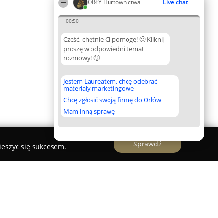
ORŁY Hurtownictwa
Live chat
00:50
Cześć, chętnie Ci pomogę! 🙂 Kliknij
proszę w odpowiedni temat
rozmowy! 🙂
Jestem Laureatem, chcę odebrać
materiały marketingowe
Chcę zgłosić swoją firmę do Orłów
Mam inną sprawę
Sprawdź
ieszyć się sukcesem.