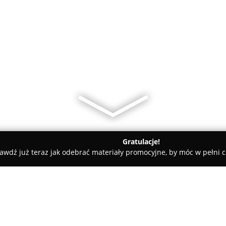
Gratulacje!
awdź już teraz jak odebrać materiały promocyjne, by móc w pełni c
 - KOM Kominki Norweskie JOTUL