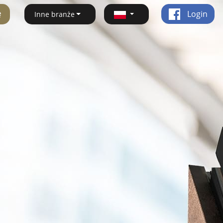
ę
Login
Inne branże