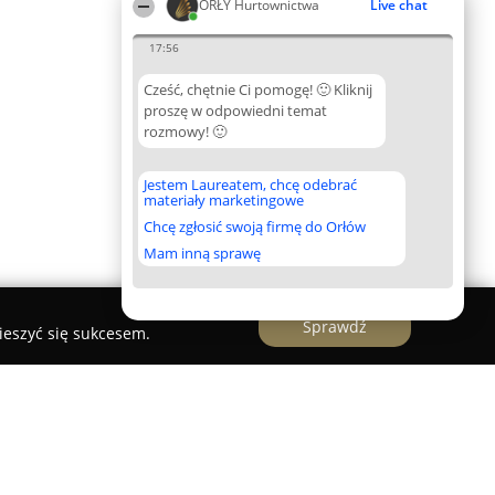
ORŁY Hurtownictwa
Live chat
17:56
Cześć, chętnie Ci pomogę! 🙂 Kliknij
proszę w odpowiedni temat
rozmowy! 🙂
Jestem Laureatem, chcę odebrać
materiały marketingowe
Chcę zgłosić swoją firmę do Orłów
Mam inną sprawę
Sprawdź
ieszyć się sukcesem.