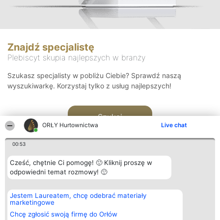
Znajdź specjalistę
Plebiscyt skupia najlepszych w branży
Szukasz specjalisty w pobliżu Ciebie? Sprawdź naszą
wyszukiwarkę. Korzystaj tylko z usług najlepszych!
Szukaj
ORŁY Hurtownictwa
Live chat
00:53
Cześć, chętnie Ci pomogę! 🙂 Kliknij proszę w
odpowiedni temat rozmowy! 🙂
Organizator plebiscytu
Plebiscyt
Kontakt
Jestem Laureatem, chcę odebrać materiały
Bright Side Solutions sp. z o.
Laureaci
Kontakt
marketingowe
o. sp. k.
Lista
ul. Ruska 22
wszystkich
Chcę zgłosić swoją firmę do Orłów
Wrocław 50-079
Laureatów