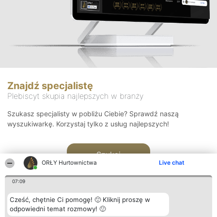
Znajdź specjalistę
Plebiscyt skupia najlepszych w branży
Szukasz specjalisty w pobliżu Ciebie? Sprawdź naszą
wyszukiwarkę. Korzystaj tylko z usług najlepszych!
Szukaj
ORŁY Hurtownictwa
Live chat
07:09
Cześć, chętnie Ci pomogę! 🙂 Kliknij proszę w
odpowiedni temat rozmowy! 🙂