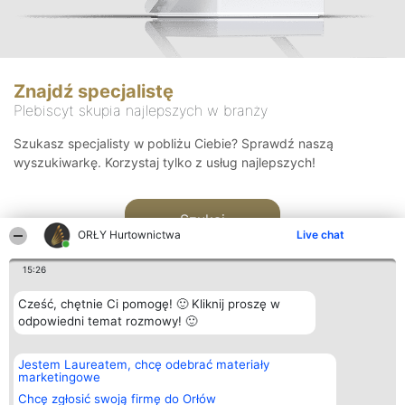
Znajdź specjalistę
Plebiscyt skupia najlepszych w branży
Szukasz specjalisty w pobliżu Ciebie? Sprawdź naszą
wyszukiwarkę. Korzystaj tylko z usług najlepszych!
Szukaj
ORŁY Hurtownictwa
Live chat
15:26
Cześć, chętnie Ci pomogę! 🙂 Kliknij proszę w
odpowiedni temat rozmowy! 🙂
Organizator plebiscytu
Plebiscyt
Kontakt
Jestem Laureatem, chcę odebrać materiały
Bright Side Solutions sp. z o.
Laureaci
Kontakt
marketingowe
o. sp. k.
Lista
ul. Ruska 22
wszystkich
Chcę zgłosić swoją firmę do Orłów