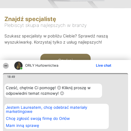
Znajdź specjalistę
Plebiscyt skupia najlepszych w branży
Szukasz specjalisty w pobliżu Ciebie? Sprawdź naszą
wyszukiwarkę. Korzystaj tylko z usług najlepszych!
Szukaj
ORŁY Hurtownictwa
Live chat
18:49
Cześć, chętnie Ci pomogę! 🙂 Kliknij proszę w
odpowiedni temat rozmowy! 🙂
Organizator plebiscytu
Plebiscyt
Kontakt
Jestem Laureatem, chcę odebrać materiały
Bright Side Solutions sp. z o.
Laureaci
Kontakt
marketingowe
o. sp. k.
Lista
ul. Ruska 22
wszystkich
Chcę zgłosić swoją firmę do Orłów
Wrocław 50-079
Laureatów
Mam inną sprawę
KRS 0000749100 | Regon
Zasady
381313360 | NIP 8943132676
Regulamin