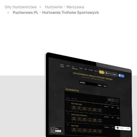
Orły Hurtownictwa
Hurtownie - Warszawa
Pucharowo.PL - Hurtownia Trofeów Sportowych