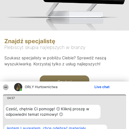
Znajdź specjalistę
Plebiscyt skupia najlepszych w branży
Szukasz specjalisty w pobliżu Ciebie? Sprawdź naszą
wyszukiwarkę. Korzystaj tylko z usług najlepszych!
Szukaj
ORŁY Hurtownictwa
Live chat
04:57
Cześć, chętnie Ci pomogę! 🙂 Kliknij proszę w
odpowiedni temat rozmowy! 🙂
Organizator plebiscytu
Plebiscyt
Kontakt
Jestem Laureatem, chcę odebrać materiały
Bright Side Solutions sp. z o.
Laureaci
Kontakt