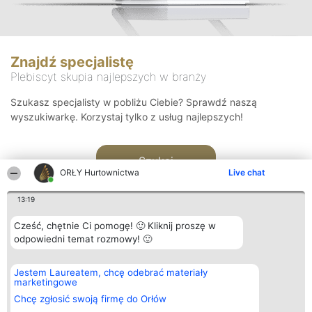
Znajdź specjalistę
Plebiscyt skupia najlepszych w branży
Szukasz specjalisty w pobliżu Ciebie? Sprawdź naszą
wyszukiwarkę. Korzystaj tylko z usług najlepszych!
Szukaj
ORŁY Hurtownictwa
Live chat
13:19
Cześć, chętnie Ci pomogę! 🙂 Kliknij proszę w
odpowiedni temat rozmowy! 🙂
Organizator plebiscytu
Plebiscyt
Kontakt
Jestem Laureatem, chcę odebrać materiały
Bright Side Solutions sp. z o.
Laureaci
Kontakt
marketingowe
o. sp. k.
Lista
ul. Ruska 22
wszystkich
Chcę zgłosić swoją firmę do Orłów
Wrocław 50-079
Laureatów