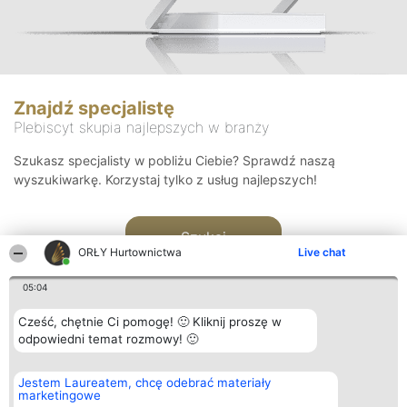
Znajdź specjalistę
Plebiscyt skupia najlepszych w branży
Szukasz specjalisty w pobliżu Ciebie? Sprawdź naszą
wyszukiwarkę. Korzystaj tylko z usług najlepszych!
Szukaj
ORŁY Hurtownictwa
Live chat
05:04
Cześć, chętnie Ci pomogę! 🙂 Kliknij proszę w
odpowiedni temat rozmowy! 🙂
Organizator plebiscytu
Plebiscyt
Kontakt
Jestem Laureatem, chcę odebrać materiały
Bright Side Solutions sp. z o.
Laureaci
Kontakt
marketingowe
o. sp. k.
Lista