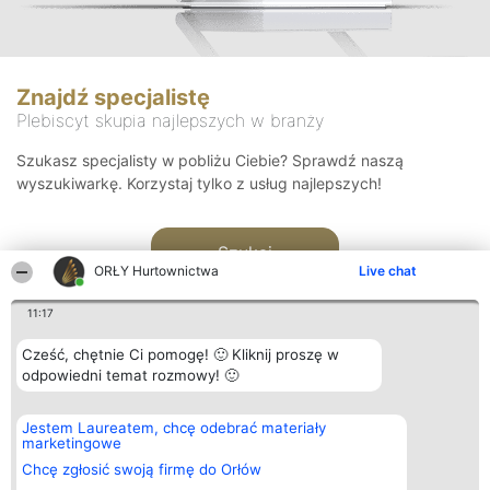
Znajdź specjalistę
Plebiscyt skupia najlepszych w branży
Szukasz specjalisty w pobliżu Ciebie? Sprawdź naszą
wyszukiwarkę. Korzystaj tylko z usług najlepszych!
Szukaj
ORŁY Hurtownictwa
Live chat
11:17
Cześć, chętnie Ci pomogę! 🙂 Kliknij proszę w
odpowiedni temat rozmowy! 🙂
Organizator plebiscytu
Plebiscyt
Kontakt
Jestem Laureatem, chcę odebrać materiały
Bright Side Solutions sp. z o.
Laureaci
Kontakt
marketingowe
o. sp. k.
Lista
ul. Ruska 22
wszystkich
Chcę zgłosić swoją firmę do Orłów
Wrocław 50-079
Laureatów