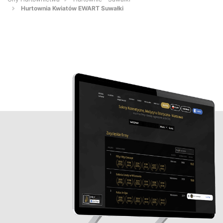
Hurtownia Kwiatów EWART Suwałki