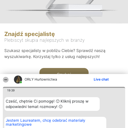
Znajdź specjalistę
Plebiscyt skupia najlepszych w branży
Szukasz specjalisty w pobliżu Ciebie? Sprawdź naszą
wyszukiwarkę. Korzystaj tylko z usług najlepszych!
Szukaj
ORŁY Hurtownictwa
Live chat
19:39
Cześć, chętnie Ci pomogę! 🙂 Kliknij proszę w
odpowiedni temat rozmowy! 🙂
Organizator plebiscytu
Plebiscyt
Kontakt
Jestem Laureatem, chcę odebrać materiały
Bright Side Solutions sp. z o.
Laureaci
Kontakt
marketingowe
o. sp. k.
Lista