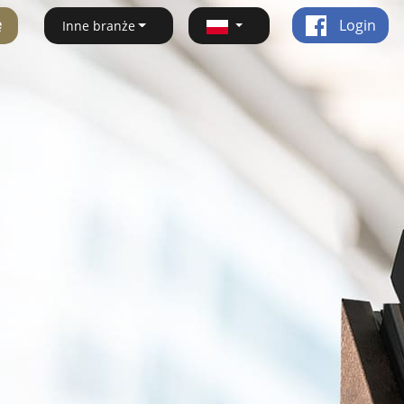
ę
Login
Inne branże