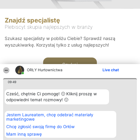
Znajdź specjalistę
Plebiscyt skupia najlepszych w branży
Szukasz specjalisty w pobliżu Ciebie? Sprawdź naszą
wyszukiwarkę. Korzystaj tylko z usług najlepszych!
Szukaj
ORŁY Hurtownictwa
Live chat
09:49
Cześć, chętnie Ci pomogę! 🙂 Kliknij proszę w
odpowiedni temat rozmowy! 🙂
Organizator plebiscytu
Plebiscyt
Kontakt
Jestem Laureatem, chcę odebrać materiały
Bright Side Solutions sp. z o.
Laureaci
Kontakt
marketingowe
o. sp. k.
Lista
ul. Ruska 22
wszystkich
Chcę zgłosić swoją firmę do Orłów
Wrocław 50-079
Laureatów
Mam inną sprawę
KRS 0000749100 | Regon
Zasady
381313360 | NIP 8943132676
Regulamin