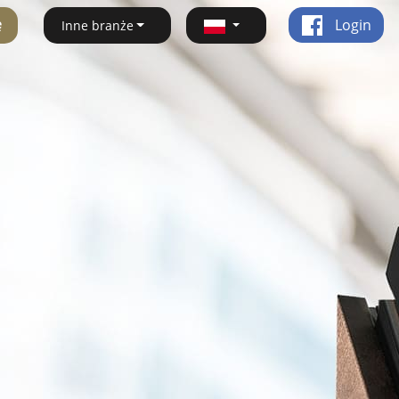
ę
Login
Inne branże