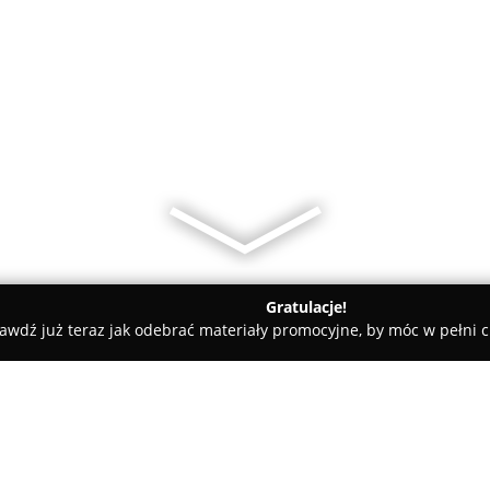
Gratulacje!
awdź już teraz jak odebrać materiały promocyjne, by móc w pełni c
klep Firmowy BEFADO Hurtowni Obuwia Bisbut