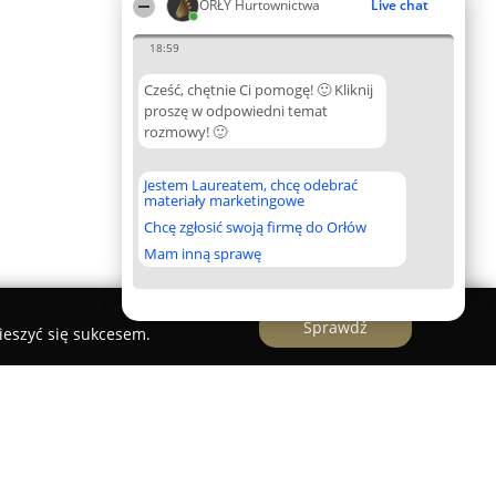
ORŁY Hurtownictwa
Live chat
18:59
Cześć, chętnie Ci pomogę! 🙂 Kliknij
proszę w odpowiedni temat
rozmowy! 🙂
Jestem Laureatem, chcę odebrać
materiały marketingowe
Chcę zgłosić swoją firmę do Orłów
Mam inną sprawę
Sprawdź
ieszyć się sukcesem.