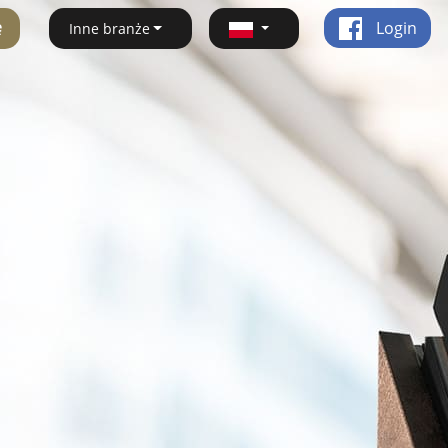
ę
Login
Inne branże