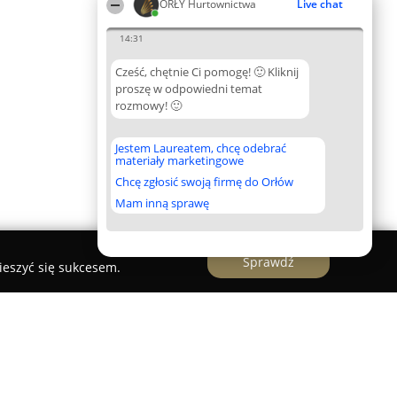
ORŁY Hurtownictwa
Live chat
14:31
Cześć, chętnie Ci pomogę! 🙂 Kliknij
proszę w odpowiedni temat
rozmowy! 🙂
Jestem Laureatem, chcę odebrać
materiały marketingowe
Chcę zgłosić swoją firmę do Orłów
Mam inną sprawę
Sprawdź
ieszyć się sukcesem.