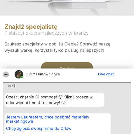
Znajdź specjalistę
Plebiscyt skupia najlepszych w branży
Szukasz specjalisty w pobliżu Ciebie? Sprawdź naszą
wyszukiwarkę. Korzystaj tylko z usług najlepszych!
Szukaj
ORŁY Hurtownictwa
Live chat
14:46
Cześć, chętnie Ci pomogę! 🙂 Kliknij proszę w
odpowiedni temat rozmowy! 🙂
Organizator plebiscytu
Plebiscyt
Kontakt
Jestem Laureatem, chcę odebrać materiały
Bright Side Solutions sp. z o.
Laureaci
Kontakt
marketingowe
o. sp. k.
Lista
ul. Ruska 22
wszystkich
Chcę zgłosić swoją firmę do Orłów
Wrocław 50-079
Laureatów