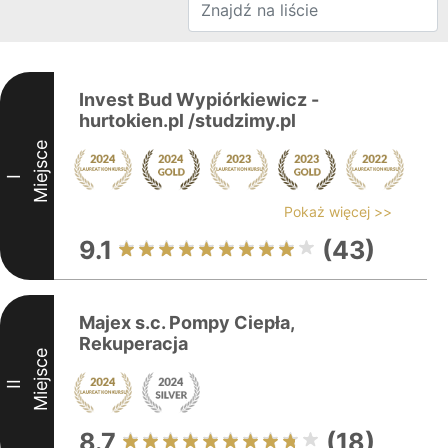
Invest Bud Wypiórkiewicz -
hurtokien.pl /studzimy.pl
Miejsce
I
Pokaż więcej >>
9.1
(43)
Majex s.c. Pompy Ciepła,
Rekuperacja
Miejsce
II
8.7
(18)