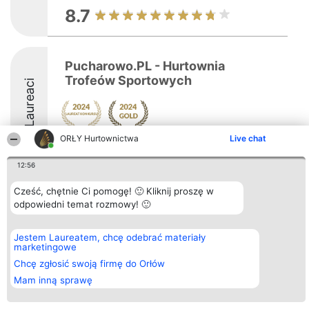
8.7
Pucharowo.PL - Hurtownia
Trofeów Sportowych
Laureaci
ORŁY Hurtownictwa
Live chat
9.6
12:56
Cześć, chętnie Ci pomogę! 🙂 Kliknij proszę w
Organizator plebiscytu
Plebiscyt
Kontakt
odpowiedni temat rozmowy! 🙂
Bright Side Solutions sp. z o.
Laureaci
Kontakt
o. sp. k.
Lista
ul. Ruska 22
wszystkich
Jestem Laureatem, chcę odebrać materiały
Wrocław 50-079
Laureatów
marketingowe
KRS 0000749100 | Regon
Zasady
381313360 | NIP 8943132676
Regulamin
Chcę zgłosić swoją firmę do Orłów
+48 508 492 400
Polityka
Mam inną sprawę
Prywatności