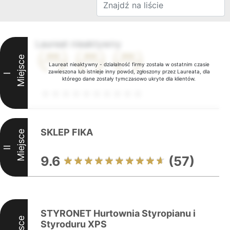
Laureat nieaktywny
Miejsce
Laureat nieaktywny - działalność firmy została w ostatnim czasie
zawieszona lub istnieje inny powód, zgłoszony przez Laureata, dla
I
którego dane zostały tymczasowo ukryte dla klientów.
SKLEP FIKA
Miejsce
II
9.6
(57)
STYRONET Hurtownia Styropianu i
Styroduru XPS