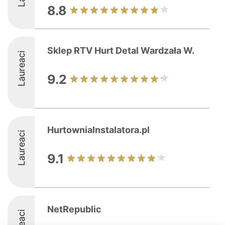
8.8
Sklep RTV Hurt Detal Wardzała W.
Laureaci
9.2
HurtowniaInstalatora.pl
Laureaci
9.1
NetRepublic