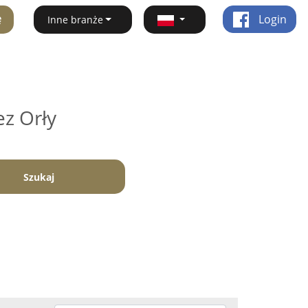
ę
Login
Inne branże
ez Orły
Szukaj