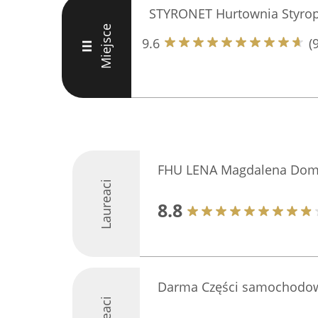
STYRONET Hurtownia Styropi
Miejsce
9.6
(
III
FHU LENA Magdalena Domz
Laureaci
8.8
Darma Części samochodo