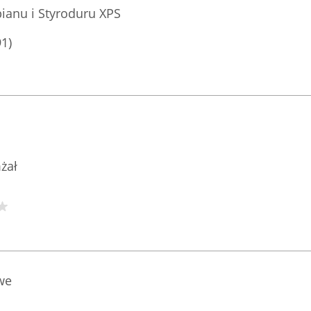
anu i Styroduru XPS
91)
̇ał
we